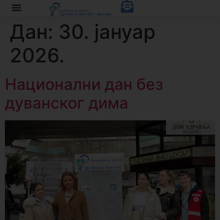
Дан:
30. јануар
2026.
Национални дан без
дуванског дима