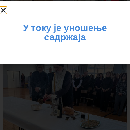
У току је уношење
садржаја
Школска слава Свети
Сава